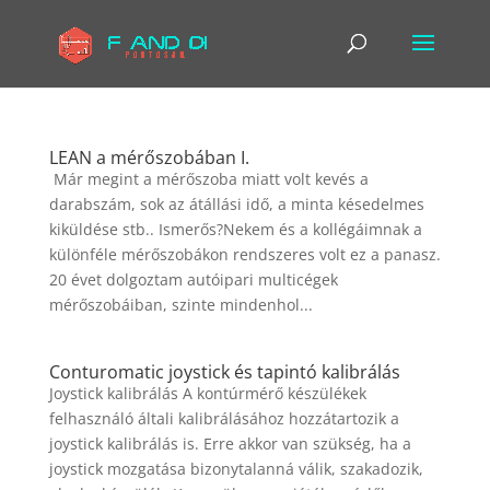
LEAN a mérőszobában I.
Már megint a mérőszoba miatt volt kevés a
darabszám, sok az átállási idő, a minta késedelmes
kiküldése stb.. Ismerős?Nekem és a kollégáimnak a
különféle mérőszobákon rendszeres volt ez a panasz.
20 évet dolgoztam autóipari multicégek
mérőszobáiban, szinte mindenhol...
Conturomatic joystick és tapintó kalibrálás
Joystick kalibrálás A kontúrmérő készülékek
felhasználó általi kalibrálásához hozzátartozik a
joystick kalibrálás is. Erre akkor van szükség, ha a
joystick mozgatása bizonytalanná válik, szakadozik,