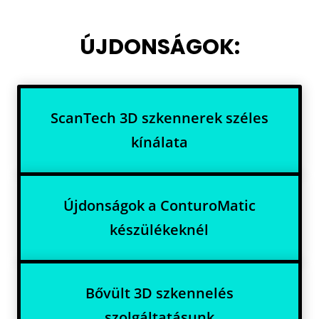
ÚJDONSÁGOK:
ScanTech 3D szkennerek széles
kínálata
Újdonságok a ConturoMatic
készülékeknél
Bővült 3D szkennelés
szolgáltatásunk