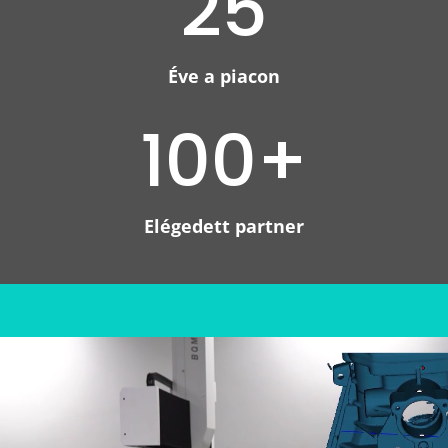
25
Éve a piacon
100+
Elégedett partner
Video
Player