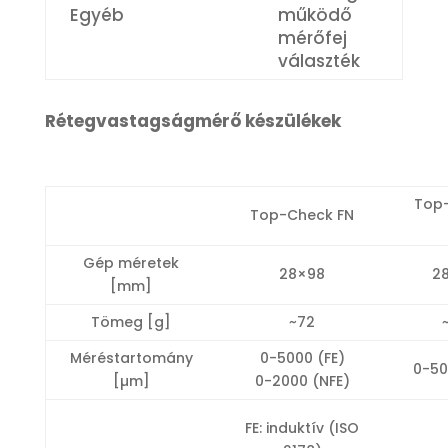
Egyéb
működő
mérőfej
választék
Rétegvastagságmérő készülékek
Top
Top-Check FN
Gép méretek
28×98
2
[mm]
Tömeg [g]
~72
Méréstartomány
0-5000 (FE)
0-50
[µm]
0-2000 (NFE)
FE: induktív (ISO