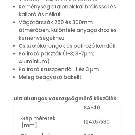
Keménység etalonok kalibrálással és
kalibrálás nélkül
Vágótárcsák 250 és 300mm
átmérőben, különféle anyagokhoz és
keménységekhez
Csiszolókorongok és polírozó kendők
Polírozó paszták (1-3; 3-7µm;
Alumínium)
Polírozó szuszpenzió -1 és 3 µm
Meleg beágyazó bakelit
Ultrahangos vastagságmérő készülék
SA-40
Gép méretek
124x67x30
[mm]