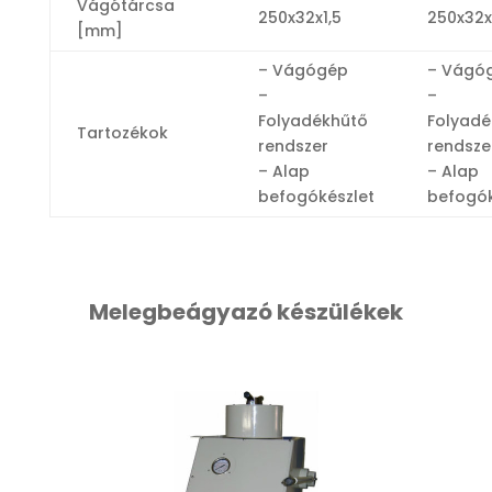
Vágótárcsa
250x32x1,5
250x32x1
[mm]
– Vágógép
– Vágó
–
–
Folyadékhűtő
Folyadé
Tartozékok
rendszer
rendsze
– Alap
– Alap
befogókészlet
befogók
Melegbeágyazó készülékek