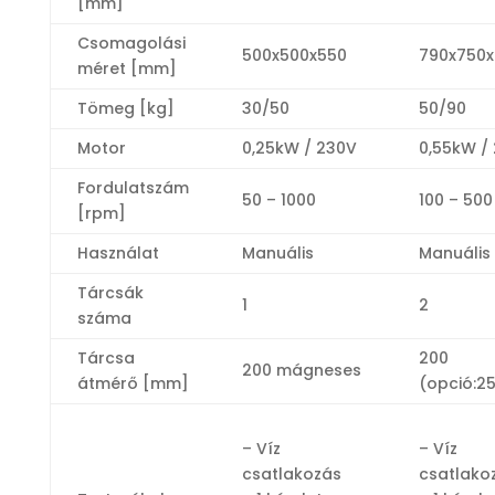
[mm]
Csomagolási
500x500x550
790x750
méret [mm]
Tömeg [kg]
30/50
50/90
Motor
0,25kW / 230V
0,55kW /
Fordulatszám
50 – 1000
100 – 500
[rpm]
Használat
Manuális
Manuális
Tárcsák
1
2
száma
Tárcsa
200
200 mágneses
átmérő [mm]
(opció:2
– Víz
– Víz
csatlakozás
csatlako