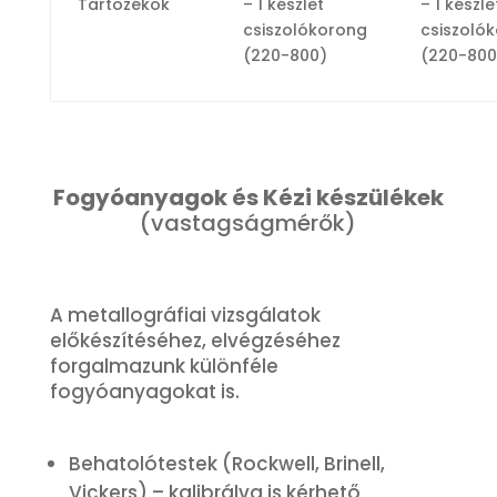
Tartozékok
– 1 készlet
– 1 készle
csiszolókorong
csiszoló
(220-800)
(220-800
Fogyóanyagok és Kézi készülékek
(vastagságmérők)
A metallográfiai vizsgálatok
előkészítéséhez, elvégzéséhez
forgalmazunk különféle
fogyóanyagokat is.
Behatolótestek (Rockwell, Brinell,
Vickers) – kalibrálva is kérhető