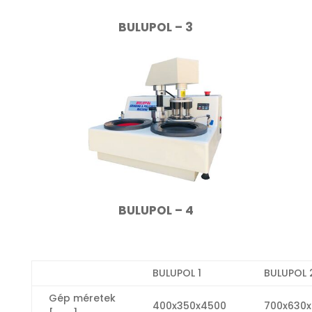
BULUPOL – 3
BULUPOL – 4
BULUPOL 1
BULUPOL 
Gép méretek
400x350x4500
700x630