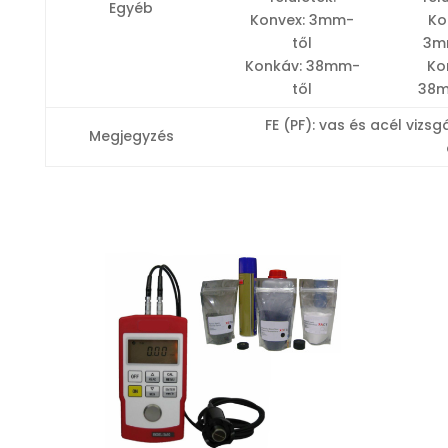
Egyéb
Konvex: 3mm-
Ko
től
3m
Konkáv: 38mm-
Ko
től
38m
FE (PF): vas és acél viz
Megjegyzés