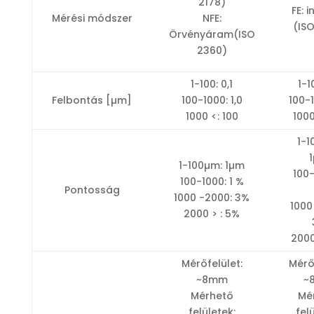
2178)
FE: 
Mérési módszer
NFE:
(ISO
Örvényáram(ISO
2360)
1-100: 0,1
1-1
Felbontás [µm]
100-1000: 1,0
100-1
1000 <: 100
1000
1-1
1-100µm: 1µm
100-
100-1000: 1 %
Pontosság
1000 -2000: 3%
1000
2000 > : 5%
2000
Mérőfelület:
Mérő
~8mm
~
Mérhető
Mé
felületek:
fel