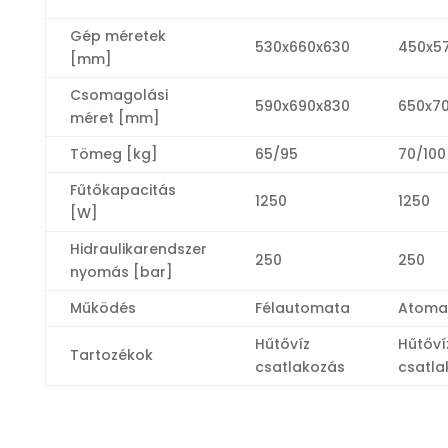
Gép méretek
530x660x630
450x5
[mm]
Csomagolási
590x690x830
650x7
méret [mm]
Tömeg [kg]
65/95
70/100
Fűtőkapacitás
1250
1250
[W]
Hidraulikarendszer
250
250
nyomás [bar]
Működés
Félautomata
Atoma
Hűtővíz
Hűtőví
Tartozékok
csatlakozás
csatla