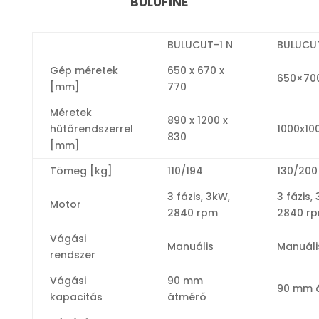
BULUFINE
BULUCUT-1 N
BULUCU
Gép méretek
650 x 670 x
650×700
[mm]
770
Méretek
890 x 1200 x
hűtőrendszerrel
1000x10
830
[mm]
Tömeg [kg]
110/194
130/200
3 fázis, 3kW,
3 fázis,
Motor
2840 rpm
2840 r
Vágási
Manuális
Manuáli
rendszer
Vágási
90 mm
90 mm 
kapacitás
átmérő