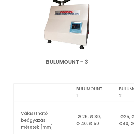
BULUMOUNT – 3
BULUMOUNT
BULUM
1
2
Választható
Ø 25, Ø 30,
Ø25, Ø
beágyazási
Ø 40, Ø 50
Ø40, 
méretek [mm]