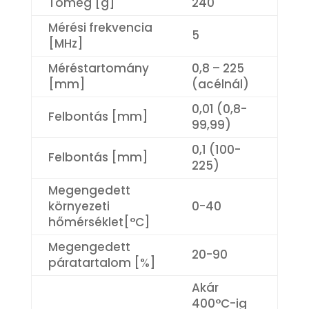
Tömeg [g]
240
Mérési frekvencia
5
[MHz]
Méréstartomány
0,8 – 225
[mm]
(acélnál)
0,01 (0,8-
Felbontás [mm]
99,99)
0,1 (100-
Felbontás [mm]
225)
Megengedett
környezeti
0-40
hőmérséklet[°C]
Megengedett
20-90
páratartalom [%]
Akár
400°C-ig