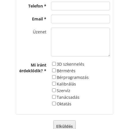
Telefon
Email
Üzenet
3D szkennelés
Mi iránt
érdeklődik?
Bérmérés
Bérprogramozás
Kalibrálás
Szervíz
Tanácsadás
Oktatás