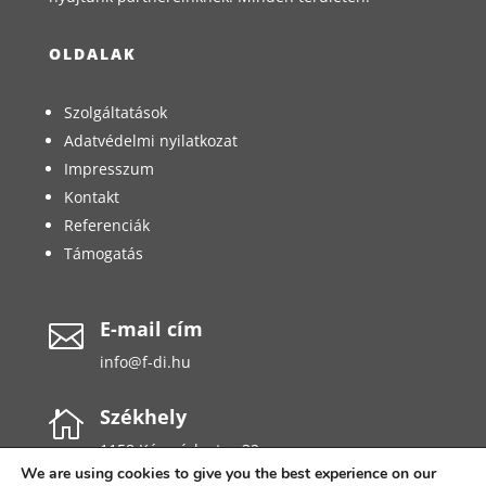
OLDALAK
Szolgáltatások
Adatvédelmi nyilatkozat
Impresszum
Kontakt
Referenciák
Támogatás
E-mail cím

info@f-di.hu
Székhely

1158 Késmárk utca 32.
We are using cookies to give you the best experience on our