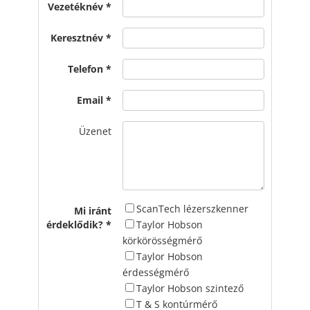
Vezetéknév
Keresztnév
Telefon
Email
Üzenet
ScanTech lézerszkenner
Mi iránt
érdeklődik?
Taylor Hobson
körkörösségmérő
Taylor Hobson
érdességmérő
Taylor Hobson szintező
T & S kontúrmérő