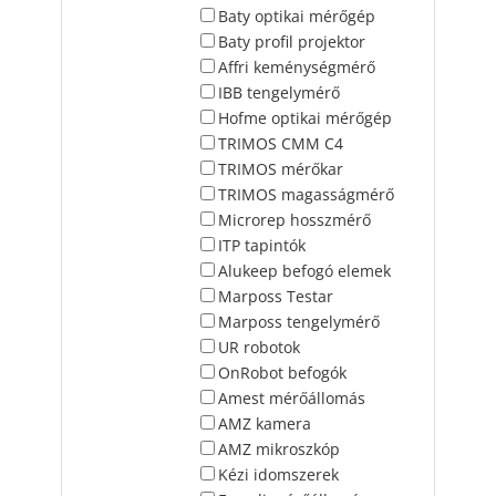
Baty optikai mérőgép
Baty profil projektor
Affri keménységmérő
IBB tengelymérő
Hofme optikai mérőgép
TRIMOS CMM C4
TRIMOS mérőkar
TRIMOS magasságmérő
Microrep hosszmérő
ITP tapintók
Alukeep befogó elemek
Marposs Testar
Marposs tengelymérő
UR robotok
OnRobot befogók
Amest mérőállomás
AMZ kamera
AMZ mikroszkóp
Kézi idomszerek