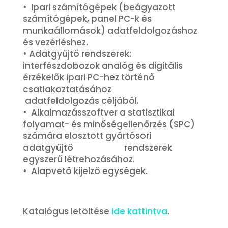
• Ipari számítógépek (beágyazott
számítógépek, panel PC-k és
munkaállomások) adatfeldolgozáshoz
és vezérléshez.
• Adatgyűjtő rendszerek:
interfészdobozok analóg és digitális
érzékelők ipari PC-hez történő
csatlakoztatásához
adatfeldolgozás céljából.
• Alkalmazásszoftver a statisztikai
folyamat- és minőségellenőrzés (SPC)
számára elosztott gyártósori
adatgyűjtő rendszerek
egyszerű létrehozásához.
• Alapvető kijelző egységek.
Katalógus letöltése
ide kattintva
.