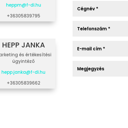
heppm@f-di.hu
+36305839795
HEPP JANKA
rketing és értékesítési
ügyintéző
hepp.janka@f-di.hu
+36305839662