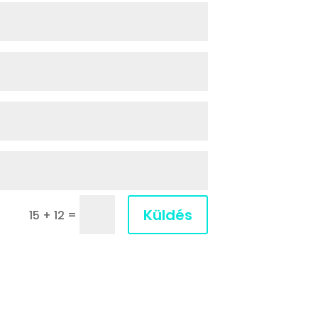
Küldés
=
15 + 12