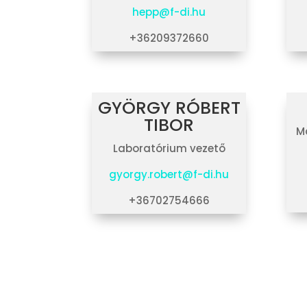
hepp@f-di.hu
+36209372660
GYÖRGY RÓBERT
TIBOR
Ma
Laboratórium vezető
gyorgy.robert@f-di.hu
+36702754666