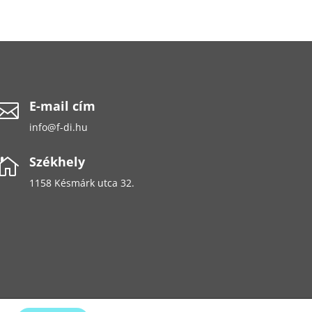
E-mail cím

info@f-di.hu
Székhely

1158 Késmárk utca 32.