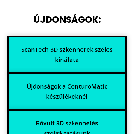
ÚJDONSÁGOK:
ScanTech 3D szkennerek széles
kínálata
Újdonságok a ConturoMatic
készülékeknél
Bővült 3D szkennelés
szolgáltatásunk