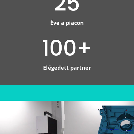
25
Éve a piacon
100+
Elégedett partner
Video
Player