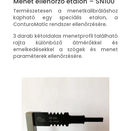
Menet ellenőrző etalon – SN100
Természetesen a menetkalibráláshoz
kapható egy speciális etalon, a
ConturoMatic rendszer ellenőrzésére.
3 darab kétoldalas menetprofil található
rajta különböző átmérőkkel és
emelkedésekkel a szögek és menet
paraméterek ellenőrzésére.