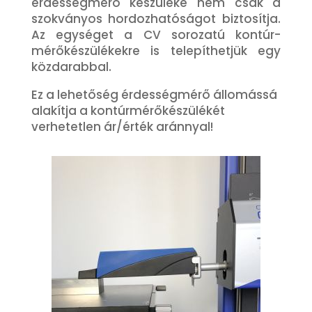
érdességmérő készüléke nem csak a
szokványos hordozhatóságot biztosítja.
Az egységet a CV sorozatú kontúr-
mérőkészülékekre is telepíthetjük egy
közdarabbal.
Ez a lehetőség érdességmérő állomássá
alakítja a kontúrmérőkészülékét
verhetetlen ár/érték aránnyal!