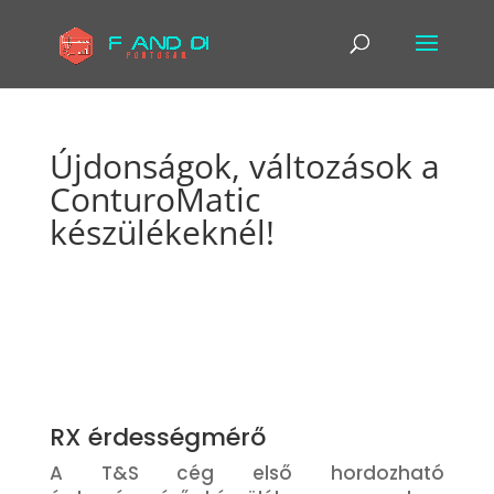
Újdonságok, változások a
ConturoMatic
készülékeknél!
RX érdességmérő
A T&S cég első hordozható