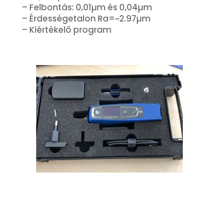
– Felbontás: 0,01µm és 0,04µm
– Érdességetalon Ra=~2.97µm
– Kiértékelő program