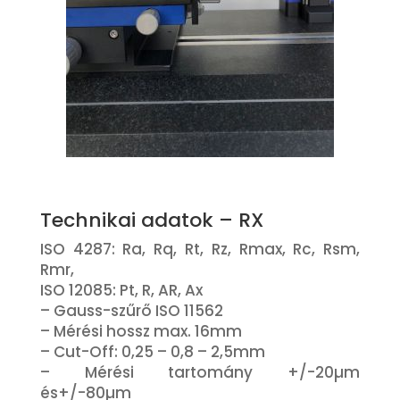
Technikai adatok – RX
ISO 4287: Ra, Rq, Rt, Rz, Rmax, Rc, Rsm,
Rmr,
ISO 12085: Pt, R, AR, Ax
– Gauss-szűrő ISO 11562
– Mérési hossz max. 16mm
– Cut-Off: 0,25 – 0,8 – 2,5mm
– Mérési tartomány +/-20µm
és+/-80µm