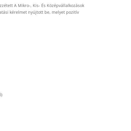
zétett A Mikro-, Kis- És Középvállalkozások
ási kérelmet nyújtott be, melyet pozitív
ő)