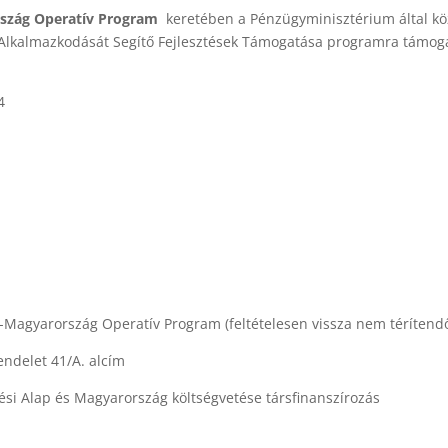
szág Operatív Program
keretében a Pénzügyminisztérium által köz
Alkalmazkodását Segítő Fejlesztések Támogatása programra támogat
4
agyarország Operatív Program (feltételesen vissza nem térítend
endelet 41/A. alcím
ési Alap és Magyarország költségvetése társfinanszírozás
.