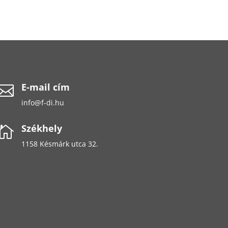
E-mail cím

info@f-di.hu
Székhely

1158 Késmárk utca 32.