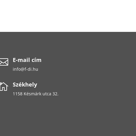
E-mail cím

info@f-di.hu
Székhely

1158 Késmárk utca 32.