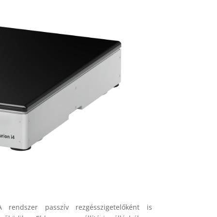
A rendszer passzív rezgésszigetelőként is