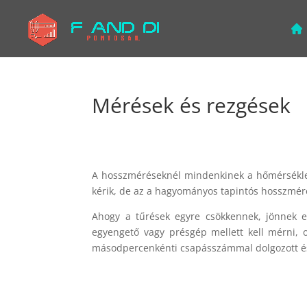
Mérések és rezgések
A hosszméréseknél mindenkinek a hőmérséklet 
kérik, de az a hagyományos tapintós hosszméré
Ahogy a tűrések egyre csökkennek, jönnek e
egyengető vagy présgép mellett kell mérni, o
másodpercenkénti csapásszámmal dolgozott és n