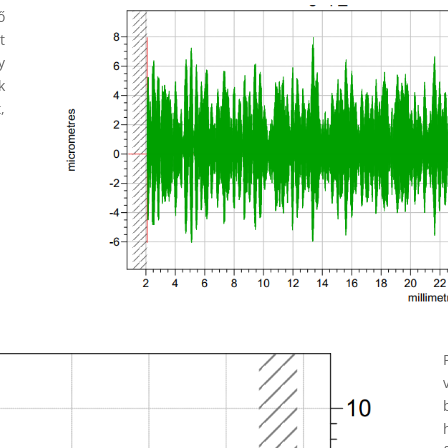
ő
t
y
k
,