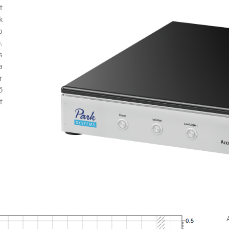
t
k
b
.
s
a
r
ő
t