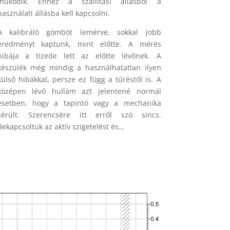
működik. Ehhez a szállítási állásból a
használati állásba kell kapcsolni.
A kalibráló gömböt lemérve, sokkal jobb
eredményt kaptunk, mint előtte. A mérés
hibája a tizede lett az előtte lévőnek. A
készülék még mindig a használhatatlan ilyen
külső hibákkal, persze ez függ a tűréstől is. A
középen lévő hullám azt jelentené normál
esetben, hogy a tapintó vagy a mechanika
sérült. Szerencsére itt erről szó sincs.
Bekapcsoltuk az aktív szigetelést és…