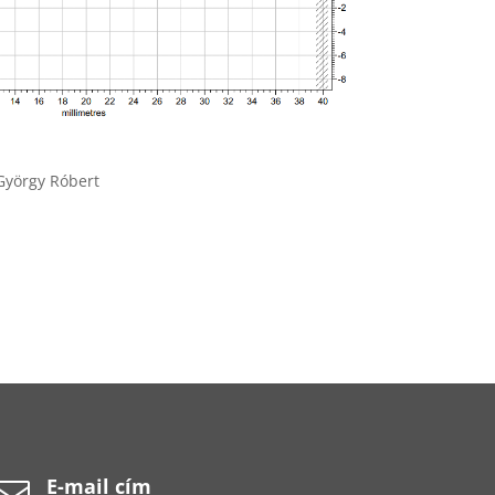
György Róbert
E-mail cím
