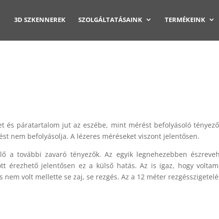
3D SZKENNEREK
SZOLGÁLTATÁSAINK
TERMÉKEINK
és páratartalom jut az eszébe, mint mérést befolyásoló tényező.
st nem befolyásolja. A lézeres méréseket viszont jelentősen.
lő a további zavaró tényezők. Az egyik legnehezebben észreveh
tt érezhető jelentősen ez a külső hatás. Az is igaz, hogy volt
em volt mellette se zaj, se rezgés. Az a 12 méter rezgésszigetelés