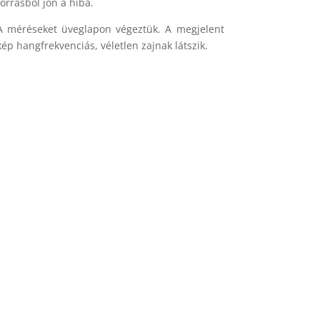
forrásból jön a hiba.
A méréseket üveglapon végeztük. A megjelent
kép hangfrekvenciás, véletlen zajnak látszik.