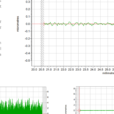
s
t
t
t
n
l
a