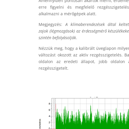
Amennyiben pontosan akartok mérni, érdeme
erre figyelni és megfelelő rezgésszigetelés
alkalmazni a mérőgépek alatt.
Megjegyzés:
A klímaberendezések által keltet
zajok (légmozgások) az érdességmérő készülékeke
szintén befolyásolják
.
Nézzük meg, hogy a kalibrált üveglapon milye
változást okozott az aktív rezgésszigetelés. Ba
oldalon az eredeti állapot, jobb oldalon 
rezgésszigetelt.