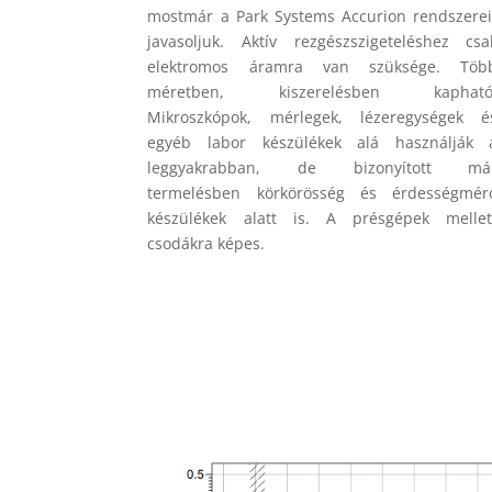
mostmár a Park Systems Accurion rendszerei
javasoljuk. Aktív rezgészszigeteléshez csa
elektromos áramra van szüksége. Töb
méretben, kiszerelésben kapható
Mikroszkópok, mérlegek, lézeregységek é
egyéb labor készülékek alá használják 
leggyakrabban, de bizonyított má
termelésben körkörösség és érdességmér
készülékek alatt is. A présgépek mellet
csodákra képes.