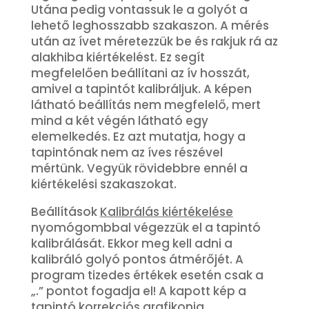
Utána pedig vontassuk le a golyót a
lehető leghosszabb szakaszon. A mérés
után az ívet méretezzük be és rakjuk rá az
alakhiba kiértékelést. Ez segít
megfelelően beállítani az ív hosszát,
amivel a tapintót kalibráljuk. A képen
látható beállítás nem megfelelő, mert
mind a két végén látható egy
elemelkedés. Ez azt mutatja, hogy a
tapintónak nem az íves részével
mértünk. Vegyük rövidebbre ennél a
kiértékelési szakaszokat.
Beállítások
Kalibrálás kiértékelése
nyomógombbal végezzük el a tapintó
kalibrálását. Ekkor meg kell adni a
kalibráló golyó pontos átmérőjét. A
program tizedes értékek esetén csak a
„.” pontot fogadja el! A kapott kép a
tapintó korrekciós grafikonja.