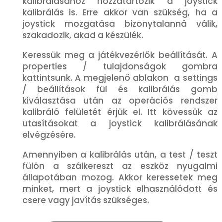
kalibrálásához hozzátartozik a joystick
kalibrálás is. Erre akkor van szükség, ha a
joystick mozgatása bizonytalanná válik,
szakadozik, akad a készülék.
Keressük meg a játékvezérlők beállítását. A
properties / tulajdonságok gombra
kattintsunk. A megjelenő ablakon a settings
/ beállítások fül és kalibrálás gomb
kiválasztása után az operációs rendszer
kalibráló felületét érjük el. Itt kövessük az
utasításokat a joystick kalibrálásának
elvégzésére.
Amennyiben a kalibrálás után, a test / teszt
fülön a szálkereszt az eszköz nyugalmi
állapotában mozog. Akkor keressetek meg
minket, mert a joystick elhasználódott és
csere vagy javítás szükséges.