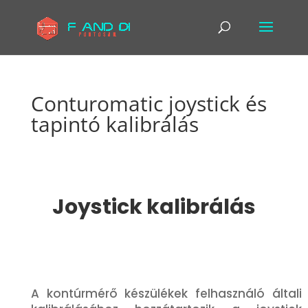
Conturomatic joystick és
tapintó kalibrálás
Joystick kalibrálás
A kontúrmérő készülékek felhasználó általi