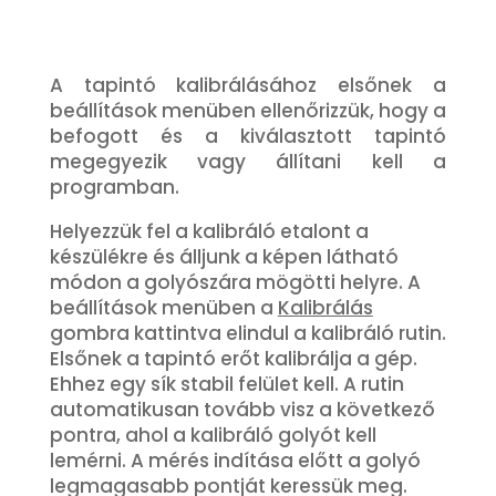
A tapintó kalibrálásához elsőnek a
beállítások menüben ellenőrizzük, hogy a
befogott és a kiválasztott tapintó
megegyezik vagy állítani kell a
programban.
Helyezzük fel a kalibráló etalont a
készülékre és álljunk a képen látható
módon a golyószára mögötti helyre. A
beállítások menüben a
Kalibrálás
gombra kattintva elindul a kalibráló rutin.
Elsőnek a tapintó erőt kalibrálja a gép.
Ehhez egy sík stabil felület kell. A rutin
automatikusan tovább visz a következő
pontra, ahol a kalibráló golyót kell
lemérni. A mérés indítása előtt a golyó
legmagasabb pontját keressük meg.