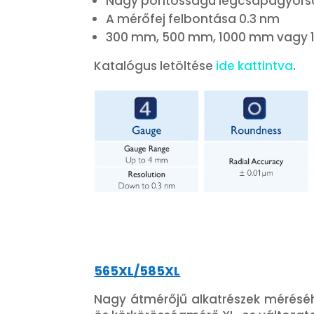
Nagy pontosságú légcsapágyorsó
A mérőfej felbontása 0.3 nm
300 mm, 500 mm, 1000 mm vagy 
Katalógus letöltése
ide kattintva
.
565XL/585XL
Nagy átmérőjű alkatrészek méréséhe