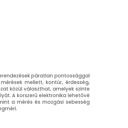
berendezések páratlan pontossággal
érések mellett, kontúr, érdesség,
zat közül választhat, amelyek szinte
át. A korszerű elektronika lehetővé
lamint a mérés és mozgási sebesség
egméri.