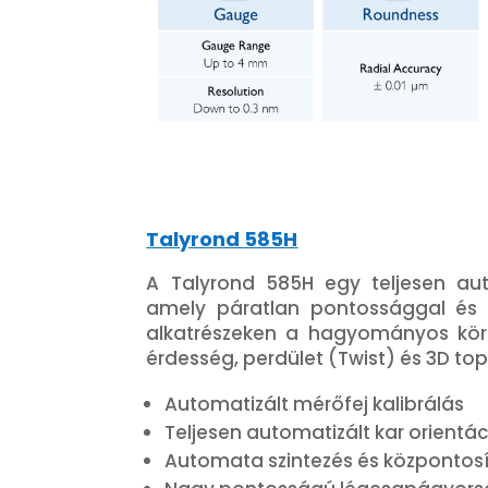
Talyrond 585H
A Talyrond 585H egy teljesen au
amely páratlan pontossággal és 
alkatrészeken a hagyományos körk
érdesség, perdület (Twist) és 3D t
Automatizált mérőfej kalibrálás
Teljesen automatizált kar orient
Automata szintezés és központosí