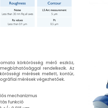
tomata körkörösség mérő eszköz,
megbízhatósággal rendelkezik. Az
örösségi mérések mellett, kontúr,
opográfiai mérések végezhetőek.
ációs mechanizmus
tás funkció