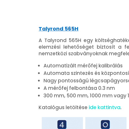
Talyrond 565H
A Talyrond 565H egy költséghatéko
elemzési lehetőséget biztosít a 
nemzetközi szabványoknak megfele
Automatizált mérőfej kalibrálás
Automata szintezés és központosí
Nagy pontosságú légcsapágyorsó
A mérőfej felbontása 0.3 nm
300 mm, 500 mm, 1000 mm vagy 
Katalógus letöltése
ide kattintva
.