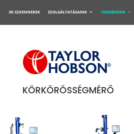
3D SZKENNEREK
SZOLGÁLTATÁSAINK
TERMÉKEINK
KÖRKÖRÖSSÉGMÉRŐ