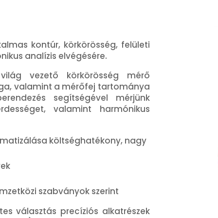
lmas kontúr, körkörösség, felületi
ikus analízis elvégésére.
világ vezető körkörösség mérő
ga, valamint a mérőfej tartománya
berendezés segítségével mérjünk
 érdességet, valamint harmónikus
tomatizálása költséghatékony, nagy
yek
mzetközi szabványok szerint
s választás precíziós alkatrészek