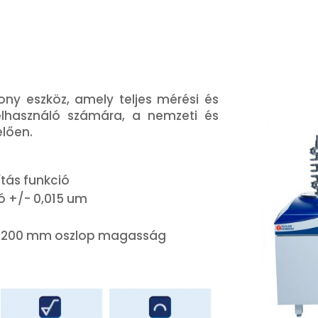
ny eszköz, amely teljes mérési és
felhasználó számára, a nemzeti és
lően.
tás funkció
 +/- 0,015 um
1200 mm oszlop magasság