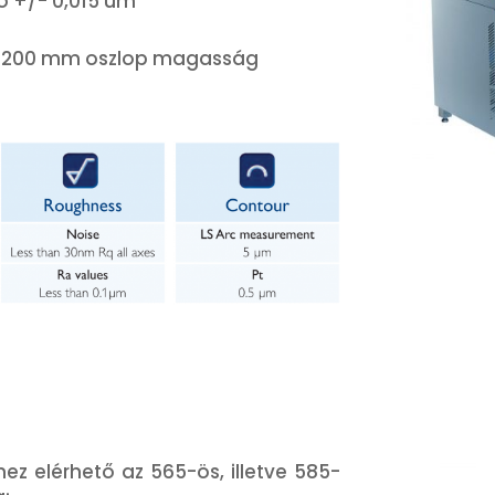
 +/- 0,015 um
1200 mm oszlop magasság
z elérhető az 565-ös, illetve 585-