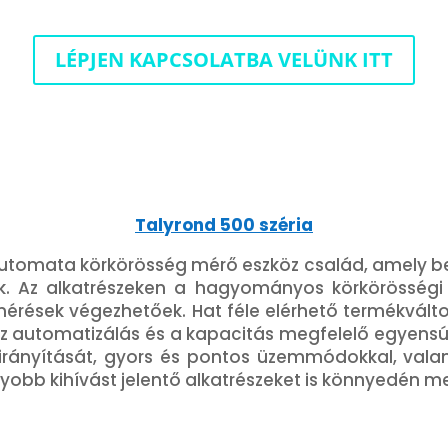
LÉPJEN KAPCSOLATBA VELÜNK ITT
Talyrond 500 széria
n automata körkörösség mérő eszköz család, amely 
. Az alkatrészeken a hagyományos körkörösségi m
mérések végezhetőek. Hat féle elérhető termékválto
z automatizálás és a kapacitás megfelelő egyensúly
rű irányítását, gyors és pontos üzemmódokkal, va
yobb kihívást jelentő alkatrészeket is könnyedén m