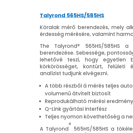
Talyrond 565HS/585HS
Köralak mérő berendezés, mely alka
érdesség mérésére, valamint harmon
The Talyrond® 565HS/585HS a 
berendezése. Sebessége, pontossá
lehetővé teszi, hogy egyetlen 
körkörösséget, kontúrt, felületi
analízist tudjunk elvégezni.
A több részből á mérés teljes au
volumenű átvitelt biztosít
Reprodukálható mérési eredmén
Q-Link gyártási interfész
Teljes nyomon követhetőség a ne
®
A Talyrond
565HS/585HS a tökélete