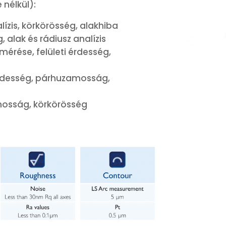
 nélkül):
ízis, körkörösség, alakhiba
 alak és rádiusz analízis
 mérése, felületi érdesség,
 érdesség, párhuzamosság,
mosság, körkörösség