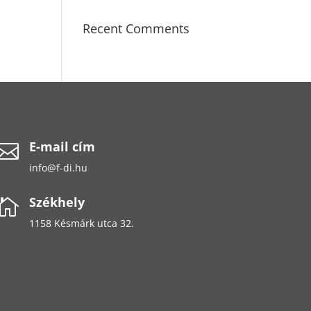
Recent Comments
E-mail cím

info@f-di.hu
Székhely

1158 Késmárk utca 32.