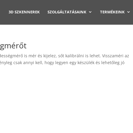
3D SZKENNEREK
SZOLGÁLTATÁSAINK
TERMÉKEINK
égmérőt
sségmérő is mér és kijelez, sőt kalibrálni is lehet. Visszaméri az
tényleg csak annyi kell, hogy legyen egy készülék és lehetőleg jó