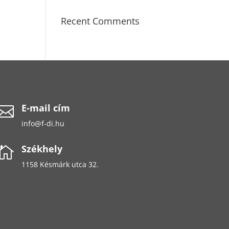
Recent Comments
E-mail cím

info@f-di.hu
Székhely

1158 Késmárk utca 32.