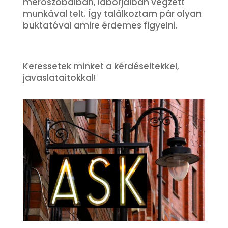
mérőszobáiban, laborjaiban végzett
munkával telt. Így találkoztam pár olyan
buktatóval amire érdemes figyelni.
Keressetek minket a kérdéseitekkel,
javaslataitokkal!