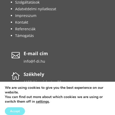
Szolgáltatások
Adatvédelmi nyilatkozat
Impresszum
Kontakt
Referenciák
Támogatás
E-mail cím

info@f-di.hu
Székhely

1158 Késmárk utca 32.
We are using cookies to give you the best experience on our
website.
You can find out more about which cookies we are using or
switch them off in
settings
.
2022 © Minden jog fenntartva! F and DI Kft.
Accept