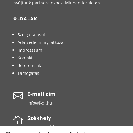
nyújtunk partnereinknek. Minden területen.
OLDALAK
Szolgáltatások
Adatvédelmi nyilatkozat
Impresszum
Kontakt
Referenciák
Támogatás
E-mail cím

info@f-di.hu
Székhely

1158 Késmárk utca 32.