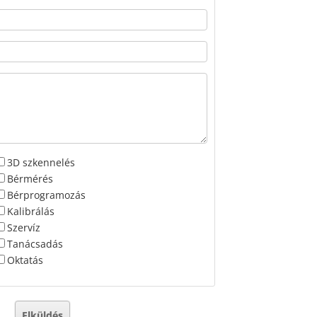
3D szkennelés
Bérmérés
Bérprogramozás
Kalibrálás
Szervíz
Tanácsadás
Oktatás