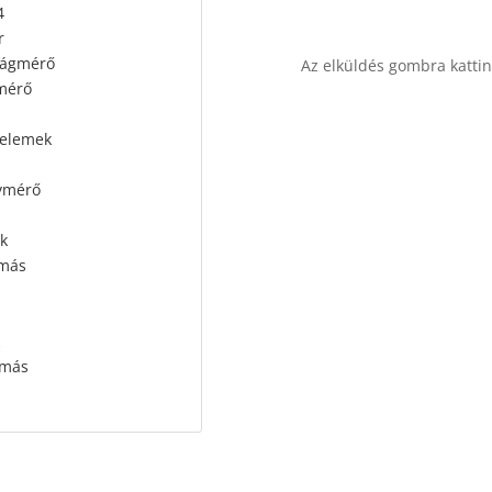
4
r
ágmérő
Az elküldés gombra katti
mérő
 elemek
ymérő
k
omás
p
omás