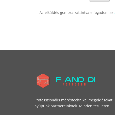
Az elküldés gombra kattintva elfogadom az
Professzionális méréstechnikai megoldásokat
nyújtunk partnereinknek. Minden területen.