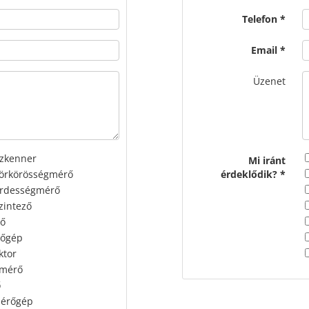
Telefon
Email
Üzenet
szkenner
Mi iránt
körkörösségmérő
érdeklődik?
érdességmérő
zintező
rő
rőgép
ktor
gmérő
ő
mérőgép