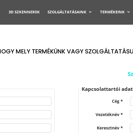
3D SZKENNEREK
SZOLGÁLTATÁSAINK
TERMÉKEINK
HOGY MELY TERMÉKÜNK VAGY SZOLGÁLTATÁSUN
S
Kapcsolattartói adat
Cég
Vezetéknév
Keresztnév