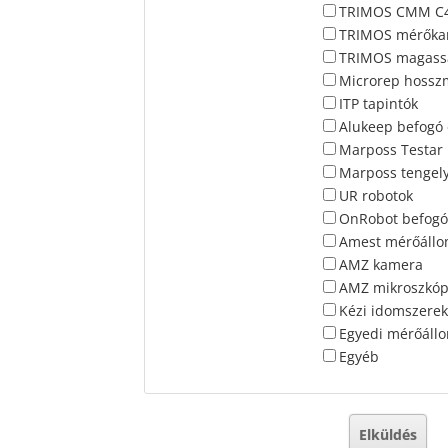
TRIMOS CMM C
TRIMOS mérőka
TRIMOS magass
Microrep hossz
ITP tapintók
Alukeep befogó
Marposs Testar
Marposs tengel
UR robotok
OnRobot befogó
Amest mérőáll
AMZ kamera
AMZ mikroszkó
Kézi idomszerek
Egyedi mérőáll
Egyéb