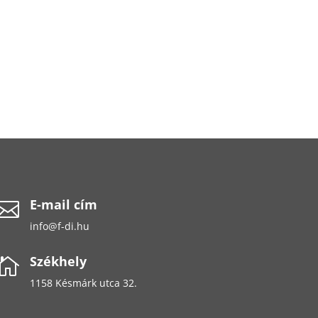
E-mail cím

info@f-di.hu
Székhely

1158 Késmárk utca 32.