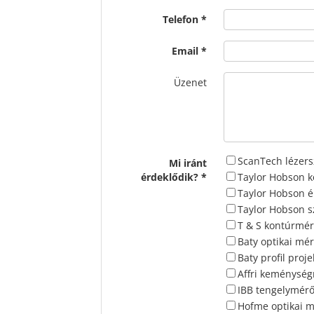
Telefon
Email
Üzenet
ScanTech lézer
Mi iránt
érdeklődik?
Taylor Hobson 
Taylor Hobson 
Taylor Hobson s
T & S kontúrmé
Baty optikai mé
Baty profil proje
Affri keménysé
IBB tengelymér
Hofme optikai 