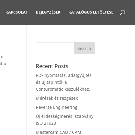
KAPCSOLAT
BEJEGYZÉSEK
KATALÓGUS LETÖLTÉSE
em
rűbb
Recent Posts
PDF nyomtatás, adatgyűjtés
és új tapintók a
Conturomatic készülékhez.
Mérések és rezgések
Reverse Engineering
Új érdességmérési szabvány
ISO 21920
Mastercam CAD / CAM