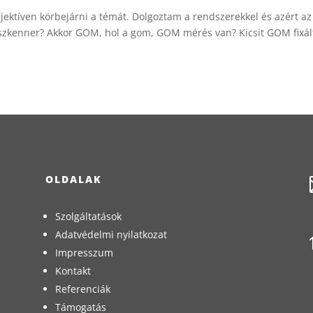
jektíven körbejárni a témát. Dolgoztam a rendszerekkel és azért az
 szkenner? Akkor GOM, hol a gom, GOM mérés van? Kicsit GOM fixál
OLDALAK
Szolgáltatások
Adatvédelmi nyilatkozat
Impresszum
Kontakt
Referenciák
Támogatás