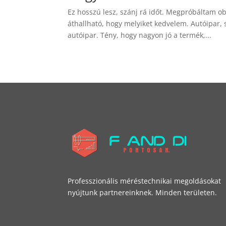
Ez hosszú lesz, szánj rá időt. Megpróbáltam ob
áthallható, hogy melyiket kedvelem. Autóipar,
autóipar. Tény, hogy nagyon jó a termék,...
Professzionális méréstechnikai megoldásokat
nyújtunk partnereinknek. Minden területen.