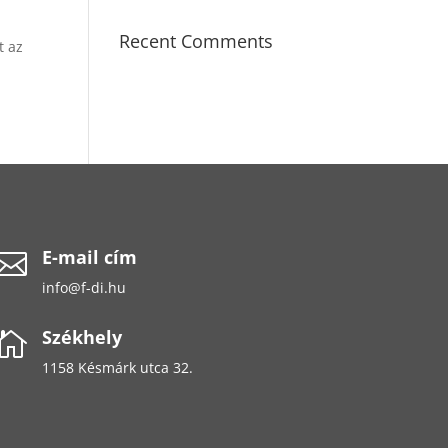
Recent Comments
t az
E-mail cím

info@f-di.hu
Székhely

1158 Késmárk utca 32.