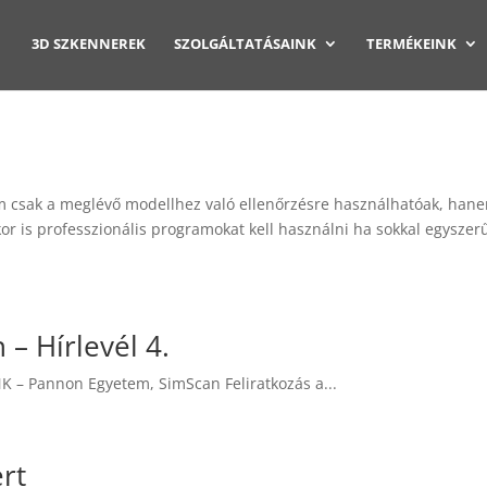
3D SZKENNEREK
SZOLGÁLTATÁSAINK
TERMÉKEINK
m csak a meglévő modellhez való ellenőrzésre használhatóak, han
kor is professzionális programokat kell használni ha sokkal egysze
– Hírlevél 4.
LINK – Pannon Egyetem, SimScan Feliratkozás a...
rt