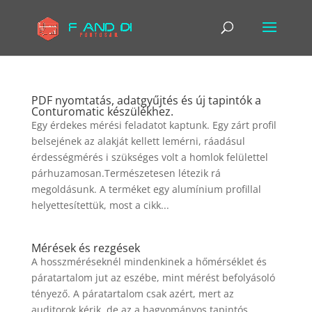
PDF nyomtatás, adatgyűjtés és új tapintók a
Conturomatic készülékhez.
Egy érdekes mérési feladatot kaptunk. Egy zárt profil
belsejének az alakját kellett lemérni, ráadásul
érdességmérés i szükséges volt a homlok felülettel
párhuzamosan.Természetesen létezik rá
megoldásunk. A terméket egy alumínium profillal
helyettesítettük, most a cikk...
Mérések és rezgések
A hosszméréseknél mindenkinek a hőmérséklet és
páratartalom jut az eszébe, mint mérést befolyásoló
tényező. A páratartalom csak azért, mert az
auditorok kérik, de az a hagyományos tapintós