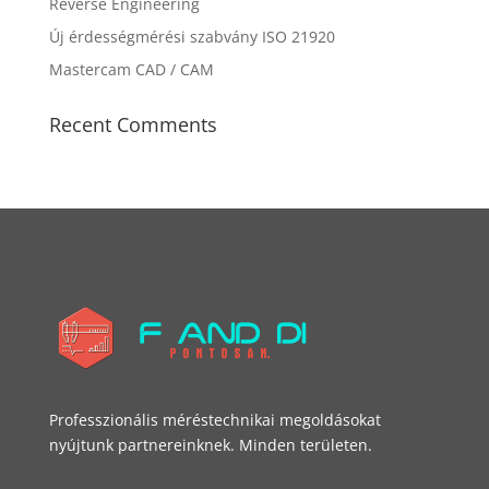
Reverse Engineering
Új érdességmérési szabvány ISO 21920
Mastercam CAD / CAM
Recent Comments
Professzionális méréstechnikai megoldásokat
nyújtunk partnereinknek. Minden területen.