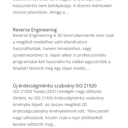
hosszmérést nem befolyásolja. A lézeres méréseket
viszont jelentősen. Ahogy a...
Reverse Engineering
Reverse Engineering A 3D lézerszkennerek nem csak
a meglévő modellhez való ellenőrzésre
használhatóak, hanem tervezéshez, vagy
újratervezéshez is. Vajon akkor is professzionális
programokat kell használni ha sokkal egyszerűbb a
feladat? Nézünk meg egy olyan esetet,...
Új érdességmérési szabvány ISO 21920
ISO 21920 Tavaly (2021) évvégén nagy változás
történt. Az ISO 21920 érdességmérési szabvány
érvénybe lépett. Az összes meglévő 2D
érdességszabvány érvénytelenné vált. “Nincsenek”
nagy változások, hiszen csak a rajzi jelölésektől
kezdve változott meg...