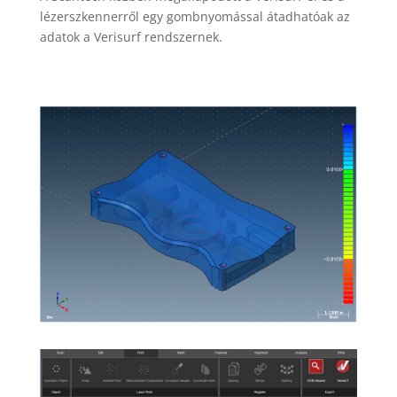
lézerszkennerről egy gombnyomással átadhatóak az
adatok a Verisurf rendszernek.