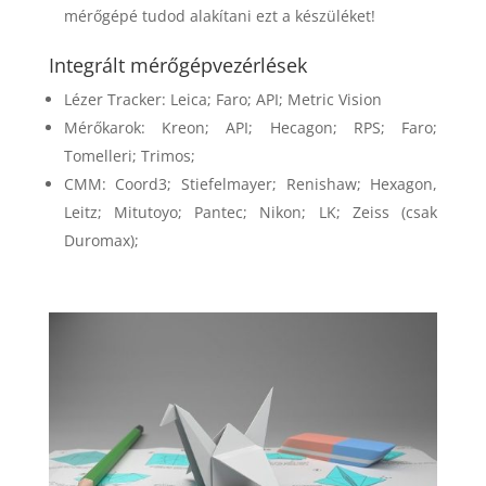
mérőgépé tudod alakítani ezt a készüléket!
Integrált mérőgépvezérlések
Lézer Tracker: Leica; Faro; API; Metric Vision
Mérőkarok: Kreon; API; Hecagon; RPS; Faro;
Tomelleri; Trimos;
CMM: Coord3; Stiefelmayer; Renishaw; Hexagon,
Leitz; Mitutoyo; Pantec; Nikon; LK; Zeiss (csak
Duromax);