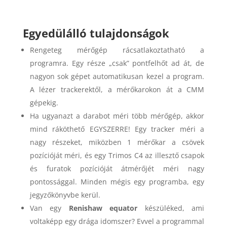
Egyedülálló tulajdonságok
Rengeteg mérőgép rácsatlakoztatható a
programra. Egy része „csak” pontfelhőt ad át, de
nagyon sok gépet automatikusan kezel a program.
A lézer trackerektől, a mérőkarokon át a CMM
gépekig.
Ha ugyanazt a darabot méri több mérőgép, akkor
mind ráköthető EGYSZERRE! Egy tracker méri a
nagy részeket, miközben 1 mérőkar a csövek
pozícióját méri, és egy Trimos C4 az illesztő csapok
és furatok pozícióját átmérőjét méri nagy
pontossággal. Minden mégis egy programba, egy
jegyzőkönyvbe kerül.
Van egy
Renishaw equator
készüléked, ami
voltaképp egy drága idomszer? Evvel a programmal