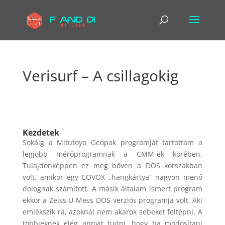
Verisurf – A csillagokig
Kezdetek
Sokáig a Mitutoyo Geopak programját tartottam a
legjobb mérőprogramnak a CMM-ek körében.
Tulajdonképpen ez még bőven a DOS korszakban
volt, amikor egy COVOX „hangkártya” nagyon menő
dolognak számított. A másik általam ismert program
ekkor a Zeiss U-Mess DOS verziós programja volt. Aki
emlékszik rá, azoknál nem akarok sebeket feltépni. A
többieknek elég annyit tudni, hogy ha módosítani