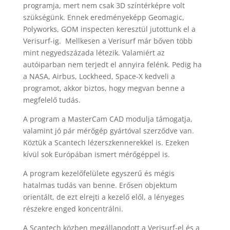
programja, mert nem csak 3D színtérképre volt
szükségünk. Ennek eredményeképp Geomagic,
Polyworks, GOM inspecten keresztül jutottunk el a
Verisurf-ig. Mellkesen a Verisurf már bőven több
mint negyedszázada létezik. Valamiért az
autóiparban nem terjedt el annyira felénk. Pedig ha
a NASA, Airbus, Lockheed, Space-X kedveli a
programot, akkor biztos, hogy megvan benne a
megfelelő tudás.
A program a MasterCam CAD modulja támogatja,
valamint jó pár mérőgép gyártóval szerződve van.
Köztük a Scantech lézerszkennerekkel is. Ezeken
kívül sok Európában ismert mérőgéppel is.
A program kezelőfelülete egyszerű és mégis
hatalmas tudás van benne. Erősen objektum
orientált, de ezt elrejti a kezelő elől, a lényeges
részekre enged koncentrálni.
A Scantech közben megállapodott a Verisurf-el és a