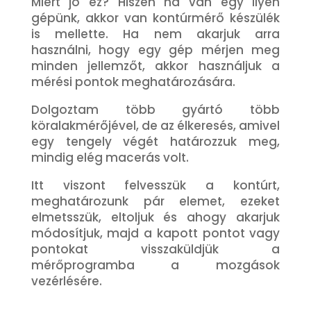
Miért jó ez? Hiszen ha van egy ilyen
gépünk, akkor van kontúrmérő készülék
is mellette. Ha nem akarjuk arra
használni, hogy egy gép mérjen meg
minden jellemzőt, akkor használjuk a
mérési pontok meghatározására.
Dolgoztam több gyártó több
köralakmérőjével, de az élkeresés, amivel
egy tengely végét határozzuk meg,
mindig elég macerás volt.
Itt viszont felvesszük a kontúrt,
meghatározunk pár elemet, ezeket
elmetsszük, eltoljuk és ahogy akarjuk
módosítjuk, majd a kapott pontot vagy
pontokat visszaküldjük a
mérőprogramba a mozgások
vezérlésére.