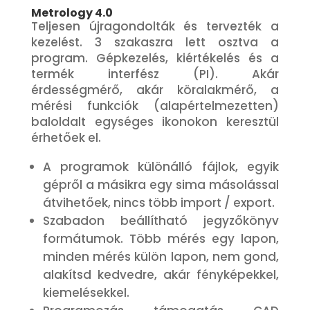
Metrology 4.0
Teljesen újragondolták és tervezték a
kezelést. 3 szakaszra lett osztva a
program. Gépkezelés, kiértékelés és a
termék interfész (PI). Akár
érdességmérő, akár köralakmérő, a
mérési funkciók (alapértelmezetten)
baloldalt egységes ikonokon keresztül
érhetőek el.
A programok különálló fájlok, egyik
gépről a másikra egy sima másolással
átvihetőek, nincs több import / export.
Szabadon beállítható jegyzőkönyv
formátumok. Több mérés egy lapon,
minden mérés külön lapon, nem gond,
alakítsd kedvedre, akár fényképekkel,
kiemelésekkel.