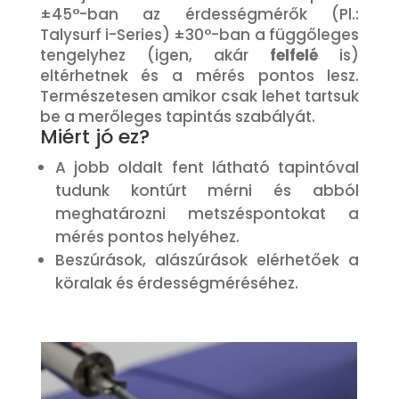
±45°-ban az érdességmérők (Pl.:
Talysurf i-Series) ±30°-ban a függőleges
tengelyhez (igen, akár
felfelé
is)
eltérhetnek és a mérés pontos lesz.
Természetesen amikor csak lehet tartsuk
be a merőleges tapintás szabályát.
Miért jó ez?
A jobb oldalt fent látható tapintóval
tudunk kontúrt mérni és abból
meghatározni metszéspontokat a
mérés pontos helyéhez.
Beszúrások, alászúrások elérhetőek a
köralak és érdességméréséhez.