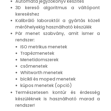
Automata jegyzőkönyv készítés
3D kereső algoritmus a váltópont
kereséshez
Kalibráló laboroktól a gyártás közeli
mérőhelyekig használható készülék
Pár menet szabvány, amit ismer a
rendszer:
ISO metrikus menetek
Trapézmenetek
Menetidomszerek
csőmenetek
Whitworth menetek
bicikli és moped menetek
kúpos menetek (opció)
Természetesen kontúr és érdesség
készüléknek is használható marad a
rendszer!