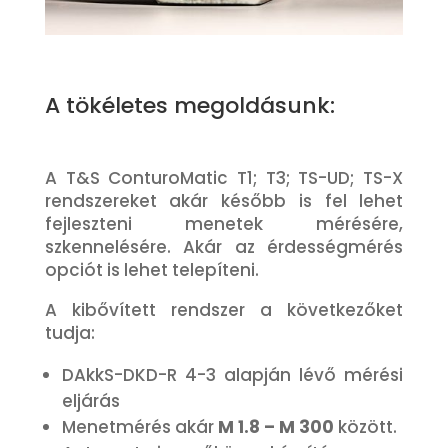
A tökéletes megoldásunk:
A T&S ConturoMatic T1; T3; TS-UD; TS-X
rendszereket akár később is fel lehet
fejleszteni menetek mérésére,
szkennelésére. Akár az érdességmérés
opciót is lehet telepíteni.
A kibővített rendszer a következőket
tudja:
DAkkS-DKD-R 4-3 alapján lévő mérési
eljárás
Menetmérés akár
M 1.8 – M 300
között.