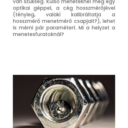
van szükség. Külső meneteknél még egy
optikai géppel, a cég hosszmérőjével
(tényleg, valaki kalibráltatja a
hosszmérő menetmérő csapjait?), lehet
is mérni pár paramétert. Mi a helyzet a
menetesfuratoknál?