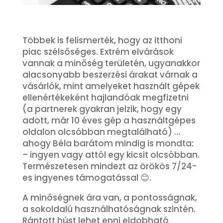
Többek is felismerték, hogy az itthoni
piac szélsőséges. Extrém elvárások
vannak a minőség területén, ugyanakkor
alacsonyabb beszerzési árakat várnak a
vásárlók, mint amelyeket használt gépek
ellenértékeként hajlandóak megfizetni
(a partnerek gyakran jelzik, hogy egy
adott, már 10 éves gép a használtgépes
oldalon olcsóbban megtalálható) …
ahogy Béla barátom mindig is mondta:
– ingyen vagy attól egy kicsit olcsóbban.
Természetesen mindezt az örökös 7/24-
es ingyenes támogatással 😊.
A minőségnek ára van, a pontosságnak,
a sokoldalú használhatóságnak szintén.
Rántott húst lehet enni eldobható