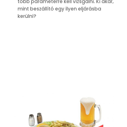
több paraméterre kell vizsgálni. Ki akar,
mint beszállító egy ilyen eljárásba
kerülni?