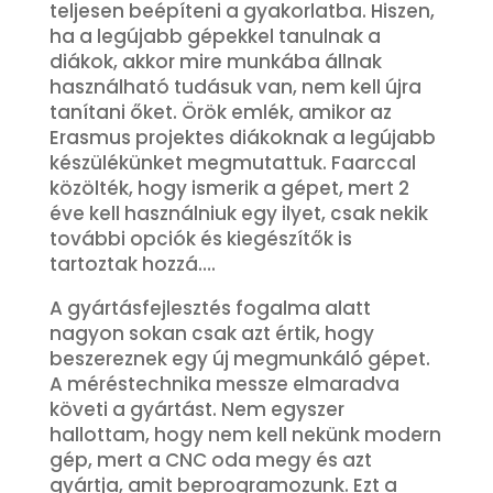
teljesen beépíteni a gyakorlatba. Hiszen,
ha a legújabb gépekkel tanulnak a
diákok, akkor mire munkába állnak
használható tudásuk van, nem kell újra
tanítani őket. Örök emlék, amikor az
Erasmus projektes diákoknak a legújabb
készülékünket megmutattuk. Faarccal
közölték, hogy ismerik a gépet, mert 2
éve kell használniuk egy ilyet, csak nekik
további opciók és kiegészítők is
tartoztak hozzá….
A gyártásfejlesztés fogalma alatt
nagyon sokan csak azt értik, hogy
beszereznek egy új megmunkáló gépet.
A méréstechnika messze elmaradva
követi a gyártást. Nem egyszer
hallottam, hogy nem kell nekünk modern
gép, mert a CNC oda megy és azt
gyártja, amit beprogramozunk. Ezt a