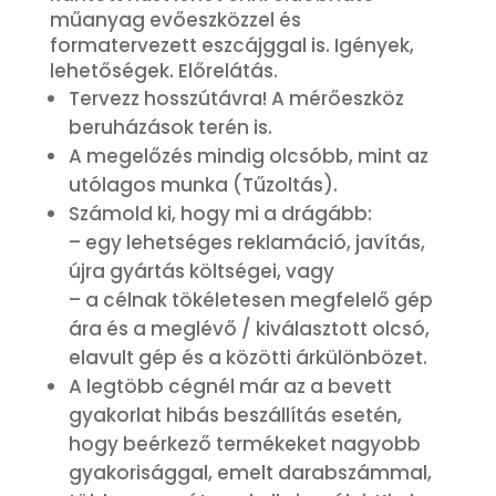
műanyag evőeszközzel és
formatervezett eszcájggal is. Igények,
lehetőségek. Előrelátás.
Tervezz hosszútávra! A mérőeszköz
beruházások terén is.
A megelőzés mindig olcsóbb, mint az
utólagos munka (Tűzoltás).
Számold ki, hogy mi a drágább:
– egy lehetséges reklamáció, javítás,
újra gyártás költségei, vagy
– a célnak tökéletesen megfelelő gép
ára és a meglévő / kiválasztott olcsó,
elavult gép és a közötti árkülönbözet.
A legtöbb cégnél már az a bevett
gyakorlat hibás beszállítás esetén,
hogy beérkező termékeket nagyobb
gyakorisággal, emelt darabszámmal,