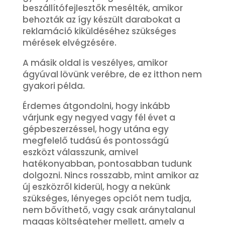
beszállítófejlesztők mesélték, amikor
behozták az így készült darabokat a
reklamáció kiküldéséhez szükséges
mérések elvégzésére.
A másik oldal is veszélyes, amikor
ágyúval lövünk verébre, de ez itthon nem
gyakori példa.
Érdemes átgondolni, hogy inkább
várjunk egy negyed vagy fél évet a
gépbeszerzéssel, hogy utána egy
megfelelő tudású és pontosságú
eszközt válasszunk, amivel
hatékonyabban, pontosabban tudunk
dolgozni. Nincs rosszabb, mint amikor az
új eszközről kiderül, hogy a nekünk
szükséges, lényeges opciót nem tudja,
nem bővíthető, vagy csak aránytalanul
magas költségteher mellett, amely a